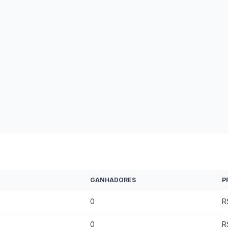
GANHADORES
P
0
R
0
R