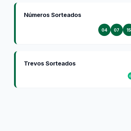
Números Sorteados
04
07
1
Trevos Sorteados