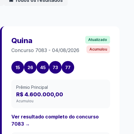
📅 Todos os resultados
Quina
Atualizado
Acumulou
Concurso
7083
-
04/08/2026
15
26
45
73
77
Prêmio Principal
R$ 4.600.000,00
Acumulou
Ver resultado completo do concurso
7083
→