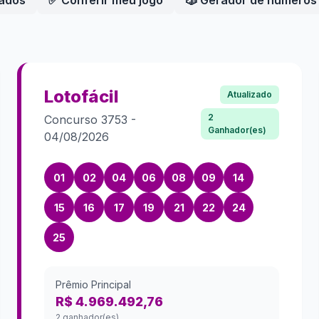
eados
✅ Conferir meu jogo
🎲 Gerador de números
Lotofácil
Atualizado
2
Concurso
3753
-
Ganhador(es)
04/08/2026
01
02
04
06
08
09
14
15
16
17
19
21
22
24
25
Prêmio Principal
R$ 4.969.492,76
2 ganhador(es)