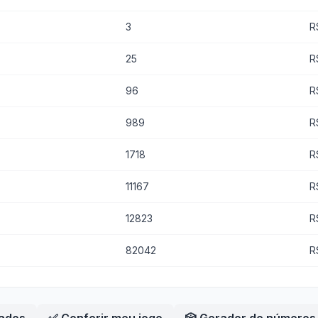
3
R
25
R
96
R
989
R
1718
R
11167
R
12823
R
82042
R