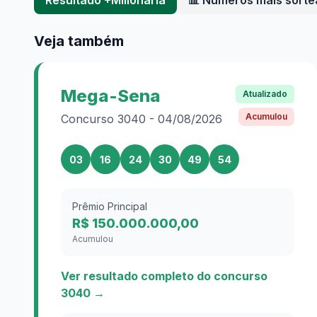
Resultado
+Milionária
📊 Números mais sort
Veja também
Mega-Sena
Atualizado
Acumulou
Concurso
3040
-
04/08/2026
03
16
24
30
49
54
Prêmio Principal
R$ 150.000.000,00
Acumulou
Ver resultado completo do concurso
3040
→