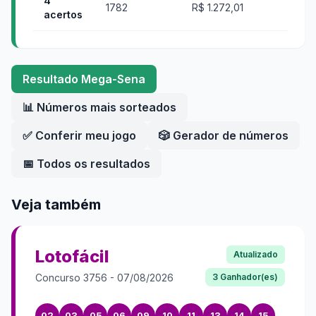
4
1782
R$ 1.272,01
acertos
Resultado
Mega-Sena
📊 Números mais sorteados
✅ Conferir meu jogo
🎲 Gerador de números
📅 Todos os resultados
Veja também
Lotofácil
Atualizado
Concurso
3756
-
07/08/2026
3
Ganhador(es)
02
03
05
06
09
10
11
13
14
15