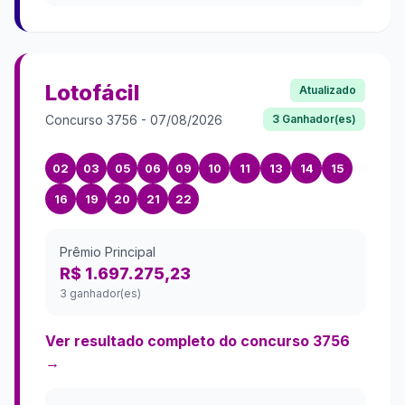
Lotofácil
Atualizado
Concurso
3756
-
07/08/2026
3
Ganhador(es)
02
03
05
06
09
10
11
13
14
15
16
19
20
21
22
Prêmio Principal
R$ 1.697.275,23
3 ganhador(es)
Ver resultado completo do concurso
3756
→