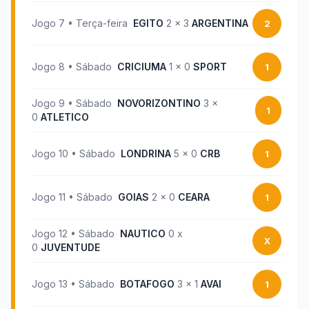
Jogo
7
•
Terça-feira
EGITO
2
x
3
ARGENTINA
2
Jogo
8
•
Sábado
CRICIUMA
1
x
0
SPORT
1
Jogo
9
•
Sábado
NOVORIZONTINO
3
x
1
0
ATLETICO
Jogo
10
•
Sábado
LONDRINA
5
x
0
CRB
1
Jogo
11
•
Sábado
GOIAS
2
x
0
CEARA
1
Jogo
12
•
Sábado
NAUTICO
0
x
X
0
JUVENTUDE
Jogo
13
•
Sábado
BOTAFOGO
3
x
1
AVAI
1