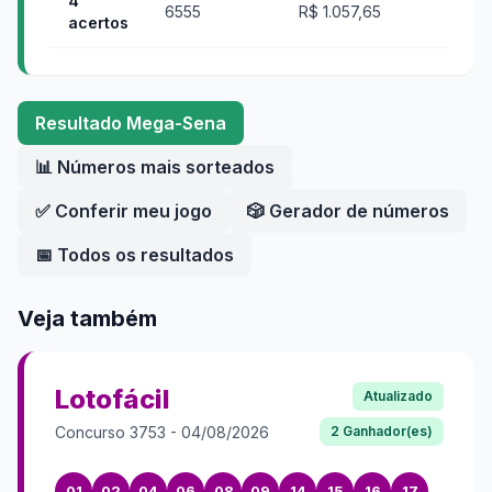
4
6555
R$ 1.057,65
acertos
Resultado
Mega-Sena
📊 Números mais sorteados
✅ Conferir meu jogo
🎲 Gerador de números
📅 Todos os resultados
Veja também
Lotofácil
Atualizado
Concurso
3753
-
04/08/2026
2
Ganhador(es)
01
02
04
06
08
09
14
15
16
17