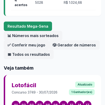
4
5028
R$ 1.024,68
acertos
Resultado
Mega-Sena
📊 Números mais sorteados
✅ Conferir meu jogo
🎲 Gerador de números
📅 Todos os resultados
Veja também
Lotofácil
Atualizado
Concurso
3749
-
30/07/2026
1
Ganhador(es)
01
02
03
07
08
09
11
12
14
17