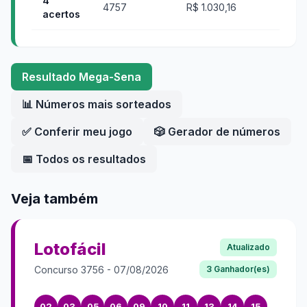
4
4757
R$ 1.030,16
acertos
Resultado
Mega-Sena
📊 Números mais sorteados
✅ Conferir meu jogo
🎲 Gerador de números
📅 Todos os resultados
Veja também
Lotofácil
Atualizado
Concurso
3756
-
07/08/2026
3
Ganhador(es)
02
03
05
06
09
10
11
13
14
15