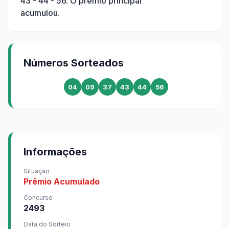
43 - 44 - 56
. O prêmio principal
acumulou.
Números Sorteados
04
09
37
43
44
56
Informações
Situação
Prêmio Acumulado
Concurso
2493
Data do Sorteio