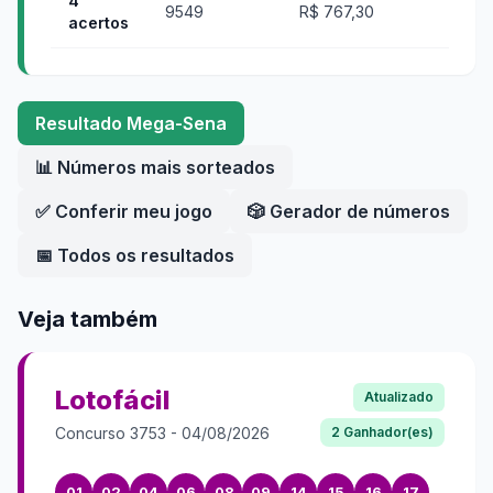
4
9549
R$ 767,30
acertos
Resultado
Mega-Sena
📊 Números mais sorteados
✅ Conferir meu jogo
🎲 Gerador de números
📅 Todos os resultados
Veja também
Lotofácil
Atualizado
Concurso
3753
-
04/08/2026
2
Ganhador(es)
01
02
04
06
08
09
14
15
16
17