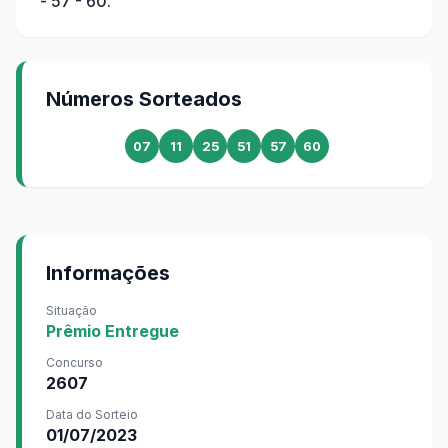
- 57 - 60
.
Números Sorteados
07
11
25
51
57
60
Informações
Situação
Prêmio Entregue
Concurso
2607
Data do Sorteio
01/07/2023