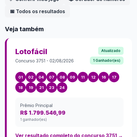
📅 Todos os resultados
Veja também
Lotofácil
Atualizado
Concurso
3751
-
02/08/2026
1
Ganhador(es)
01
02
04
07
08
09
11
12
16
17
18
19
21
23
24
Prêmio Principal
R$ 1.799.546,99
1 ganhador(es)
Ver resultado completo do concurso
3751
→