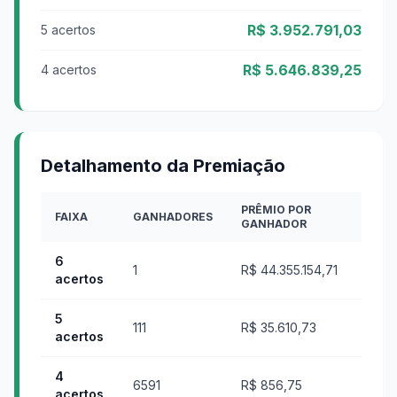
R$ 3.952.791,03
5 acertos
R$ 5.646.839,25
4 acertos
Detalhamento da Premiação
PRÊMIO POR
FAIXA
GANHADORES
GANHADOR
6
1
R$ 44.355.154,71
acertos
5
111
R$ 35.610,73
acertos
4
6591
R$ 856,75
acertos