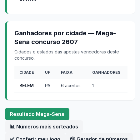
Ganhadores por cidade —
Mega-
Sena
concurso
2607
Cidades e estados das apostas vencedoras deste
concurso.
CIDADE
UF
FAIXA
GANHADORES
BELEM
PA
6 acertos
1
Resultado
Mega-Sena
📊 Números mais sorteados
✅ Conferir meu jogo
🎲 Gerador de números