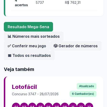
4
5737
R$ 762,31
acertos
Resultado
Mega-Sena
📊 Números mais sorteados
✅ Conferir meu jogo
🎲 Gerador de números
📅 Todos os resultados
Veja também
Lotofácil
Atualizado
Concurso
3747
-
28/07/2026
6
Ganhador(es)
01
02
04
05
06
08
09
11
12
13