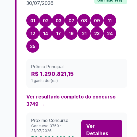
Ganhador(es)
30/07/2026
01
02
03
07
08
09
11
12
14
17
19
21
23
24
25
Prêmio Principal
R$ 1.290.821,15
1 ganhador(es)
Ver resultado completo do concurso
3749
→
Próximo Concurso
Ver
Concurso
3750
·
31/07/2026
Detalhes