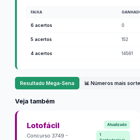
FAIXA
GANHAD
6 acertos
0
5 acertos
152
4 acertos
14561
Resultado
Mega-Sena
📊 Números mais sort
Veja também
Lotofácil
Atualizado
1
Concurso
3749
-