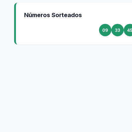
Números Sorteados
09
33
4