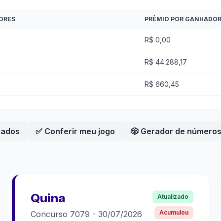
ORES
PRÊMIO POR GANHADO
R$ 0,00
R$ 44.288,17
R$ 660,45
eados
✅ Conferir meu jogo
🎲 Gerador de número
Quina
Atualizado
Acumulou
Concurso
7079
-
30/07/2026