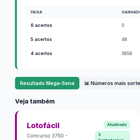
FAIXA
GANHAD
6 acertos
0
5 acertos
48
4 acertos
3858
Resultado
Mega-Sena
📊 Números mais sort
Veja também
Lotofácil
Atualizado
3
Concurso
3750
-