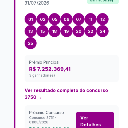
Ganhador(es)
31/07/2026
01
02
05
06
07
11
12
13
15
18
19
20
22
24
25
Prêmio Principal
R$ 7.252.369,41
3 ganhador(es)
Ver resultado completo do concurso
3750
→
Próximo Concurso
Ver
Concurso
3751
·
01/08/2026
Detalhes