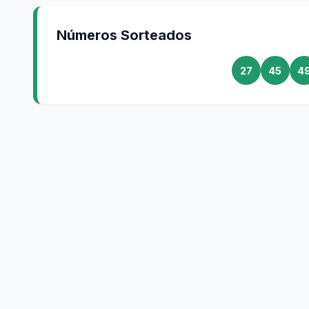
Números Sorteados
27
45
4