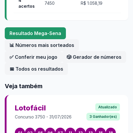
4
7450
R$ 1.058,19
acertos
Resultado
Mega-Sena
📊 Números mais sorteados
✅ Conferir meu jogo
🎲 Gerador de números
📅 Todos os resultados
Veja também
Lotofácil
Atualizado
Concurso
3750
-
31/07/2026
3
Ganhador(es)
01
02
05
06
07
11
12
13
15
18