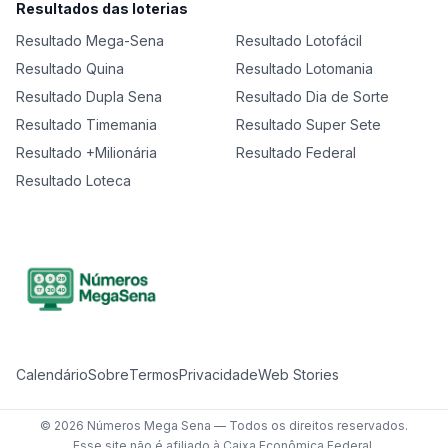
Resultados das loterias
Resultado
Mega-Sena
Resultado
Lotofácil
Resultado
Quina
Resultado
Lotomania
Resultado
Dupla Sena
Resultado
Dia de Sorte
Resultado
Timemania
Resultado
Super Sete
Resultado
+Milionária
Resultado
Federal
Resultado
Loteca
Calendário
Sobre
Termos
Privacidade
Web Stories
©
2026
Números Mega Sena — Todos os direitos reservados.
Esse site não é afiliado à Caixa Econômica Federal.