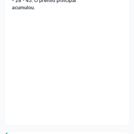
- 28 - 45
. O prêmio principal
acumulou.