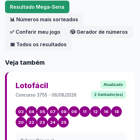
Resultado
Mega-Sena
📊 Números mais sorteados
✅ Conferir meu jogo
🎲 Gerador de números
📅 Todos os resultados
Veja também
Lotofácil
Atualizado
Concurso
3755
-
06/08/2026
2
Ganhador(es)
03
04
05
07
08
09
11
12
16
18
20
22
23
24
25