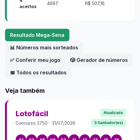
4
4697
R$ 507,16
acertos
Resultado
Mega-Sena
📊 Números mais sorteados
✅ Conferir meu jogo
🎲 Gerador de números
📅 Todos os resultados
Veja também
Lotofácil
Atualizado
Concurso
3750
-
31/07/2026
3
Ganhador(es)
01
02
05
06
07
11
12
13
15
18