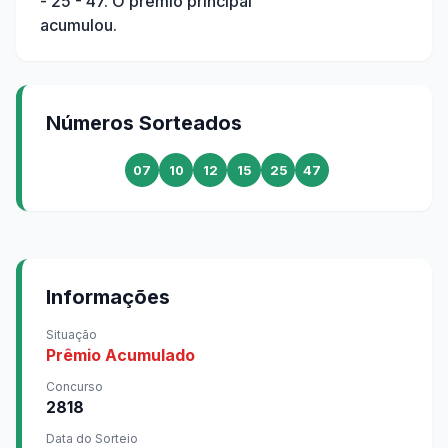
- 25 - 47
. O prêmio principal
acumulou.
Números Sorteados
07
10
12
15
25
47
Informações
Situação
Prêmio Acumulado
Concurso
2818
Data do Sorteio