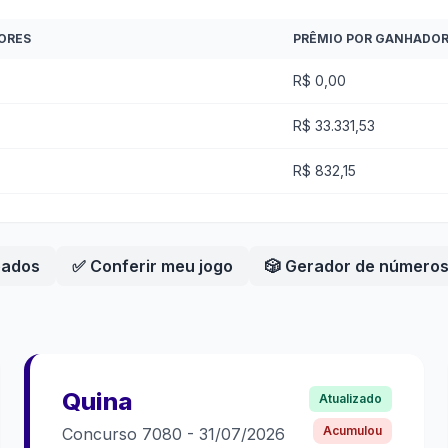
ORES
PRÊMIO POR GANHADO
R$ 0,00
R$ 33.331,53
R$ 832,15
eados
✅ Conferir meu jogo
🎲 Gerador de número
Quina
Atualizado
Acumulou
Concurso
7080
-
31/07/2026