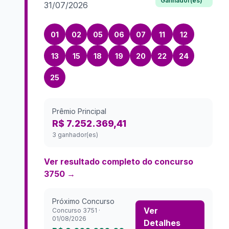
Ganhador(es)
31/07/2026
01
02
05
06
07
11
12
13
15
18
19
20
22
24
25
Prêmio Principal
R$ 7.252.369,41
3 ganhador(es)
Ver resultado completo do concurso
3750
→
Próximo Concurso
Ver
Concurso
3751
·
01/08/2026
Detalhes