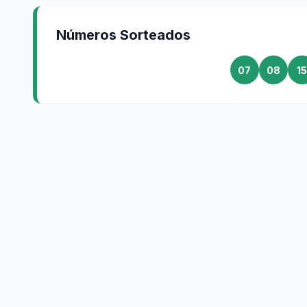
Números Sorteados
07
08
1