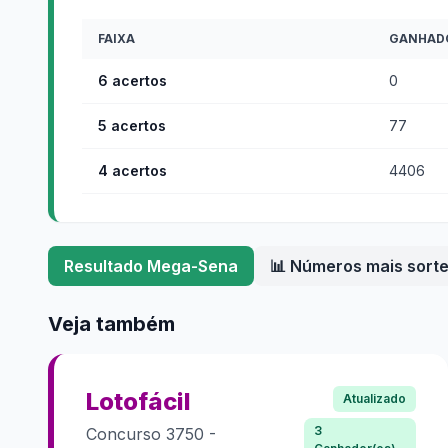
FAIXA
GANHAD
6 acertos
0
5 acertos
77
4 acertos
4406
Resultado
Mega-Sena
📊 Números mais sort
Veja também
Lotofácil
Atualizado
3
Concurso
3750
-