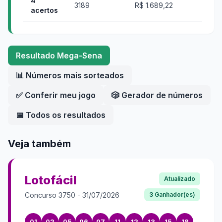
4
3189
R$ 1.689,22
acertos
Resultado
Mega-Sena
📊 Números mais sorteados
✅ Conferir meu jogo
🎲 Gerador de números
📅 Todos os resultados
Veja também
Lotofácil
Atualizado
Concurso
3750
-
31/07/2026
3
Ganhador(es)
01
02
05
06
07
11
12
13
15
18