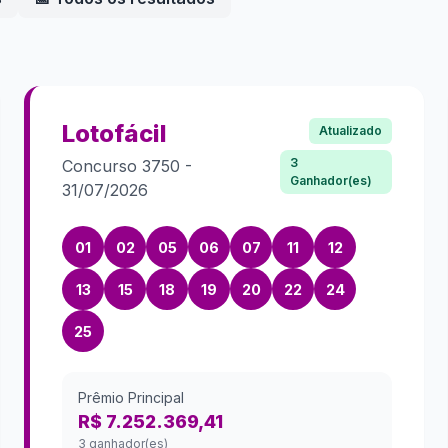
Lotofácil
Atualizado
3
Concurso
3750
-
Ganhador(es)
31/07/2026
01
02
05
06
07
11
12
13
15
18
19
20
22
24
25
Prêmio Principal
R$ 7.252.369,41
3 ganhador(es)