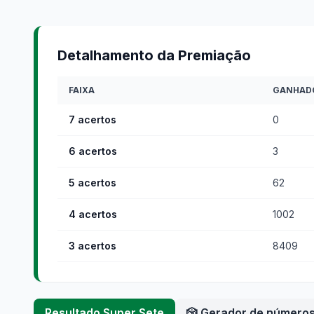
Detalhamento da Premiação
FAIXA
GANHAD
7 acertos
0
6 acertos
3
5 acertos
62
4 acertos
1002
3 acertos
8409
Resultado
Super Sete
🎲 Gerador de número